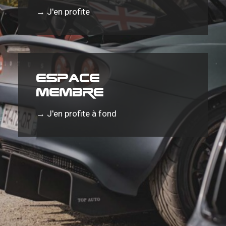
→
J'en profite
Espace
membre
→
J'en profite à fond