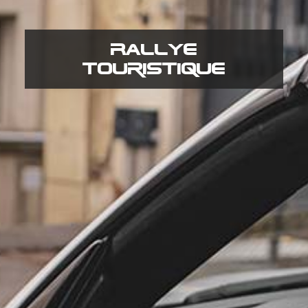
Mariage
Rallye
& Evènement
touristique