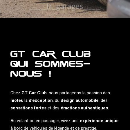
GT Car Club
Qui sommes-
nous !
Location
de voiture
Chez
GT Car Club
, nous partageons la passion des
moteurs d’exception
, du
design automobile
, des
→
Je m'évade
sensations fortes
et des
émotions authentiques
.
Au volant ou en passager, vivez une
expérience unique
à bord de véhicules de légende et de prestige,