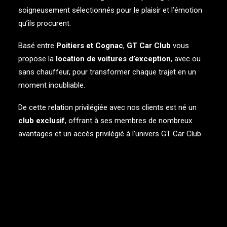
soigneusement sélectionnés pour le plaisir et l’émotion
Séminaire
qu’ils procurent.
d'entreprise
Basé entre
Poitiers
et Cognac
,
GT Car Club
vous
propose la
location de voitures d’exception
, avec ou
→
Je fais plaisir
sans chauffeur, pour transformer chaque trajet en un
moment inoubliable.
De cette relation privilégiée avec nos clients est né un
club exclusif
, offrant à ses membres de nombreux
avantages et un accès privilégié à l’univers GT Car Club.