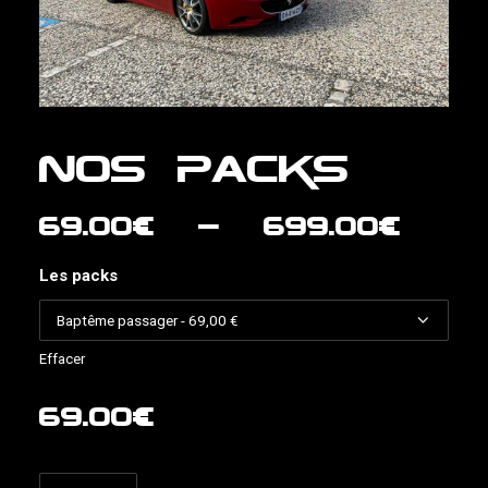
Nos Packs
Pla
69.00
€
–
699.00
€
de
Les packs
prix
69.0
à
Effacer
699.
69.00
€
quantité