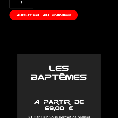
de
Nos
AJOUTER AU PANIER
Packs
Les
baptêmes
A partir de
69,00 €
GT Car Club vous permet de réaliser