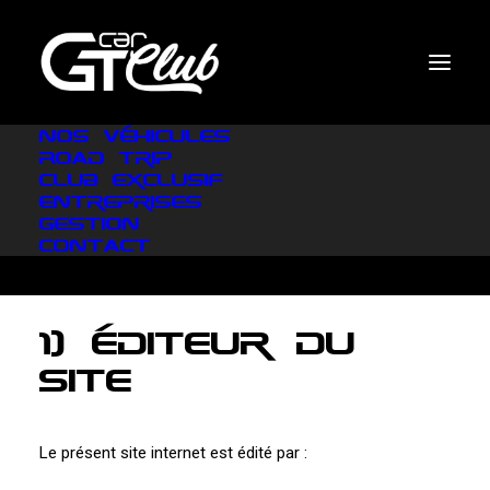
Nos véhicules
Road Trip
MENTIONS
Club exclusif
Entreprises
LÉGALES
Gestion
Contact
Mise à jour : 02/03/2026
1) Éditeur du
site
Le présent site internet est édité par :